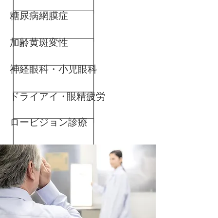
糖尿病網膜症
加齢黄斑変性
神経眼科・小児眼科
ドライアイ・
​眼精疲労
ロービジョン診療