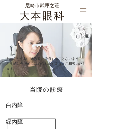
尼崎市武庫之荘
大本眼科
わからない時、迷う時。後悔することないよう、
科学的に合理的に決められますよう、ご相談いたし
ます。
当院の診療
白内障
緑内障